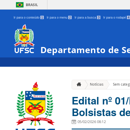
BRASIL
Ir para o conteúdo
1
Ir para o menu
2
Ir para a busca
3
Ir para o rodapé
4
Departamento de Se
Notícias
Sem categ
Edital nº 0
Bolsistas d
05/02/2026 08:12