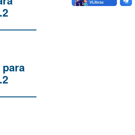
ara
.2
 para
.2