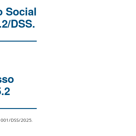
 Social
5.2/DSS.
sso
.2
l 001/DSS/2025.