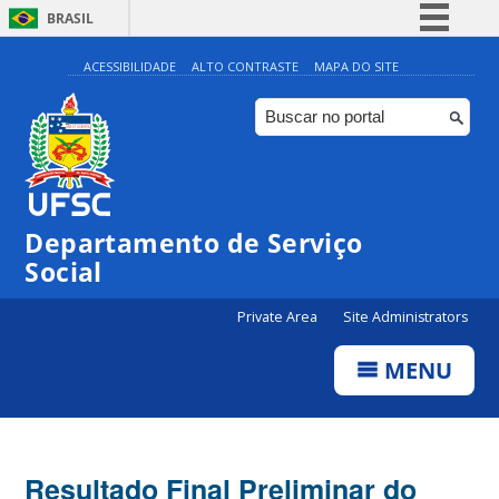
BRASIL
Simplifique!
ACESSIBILIDADE
ALTO CONTRASTE
MAPA DO SITE
Comunica BR
Participe
Acesso à informação
Legislação
Departamento de Serviço
Canais
Social
Private Area
Site Administrators
MENU
Resultado Final Preliminar do