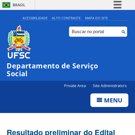
BRASIL
Simplifique!
ACESSIBILIDADE
ALTO CONTRASTE
MAPA DO SITE
Comunica BR
Participe
Acesso à informação
Legislação
Departamento de Serviço
Canais
Social
Private Area
Site Administrators
MENU
Resultado preliminar do Edital