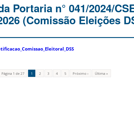
da Portaria n° 041/2024/CSE
2026 (Comissão Eleições D
tificacao_Comissao_Eleitoral_DSS
Página 1 de 27
1
2
3
4
5
Próximo ›
Última »