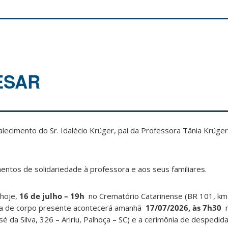
ESAR
ecimento do Sr. Idalécio Krüger, pai da Professora Tânia Krüger,
ntos de solidariedade à professora e aos seus familiares.
 hoje,
16 de julho – 19h
no Crematório Catarinense (BR 101, km
ssa de corpo presente acontecerá amanhã
17/07/2026, às 7h30
n
osé da Silva, 326 – Aririu, Palhoça – SC) e a cerimônia de despedid