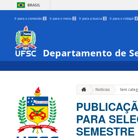
BRASIL
Ir para o conteúdo
1
Ir para o menu
2
Ir para a busca
3
Ir para o rodapé
4
Departamento de Se
Notícias
Sem categ
PUBLICAÇÃO
PARA SELE
SEMESTRE 