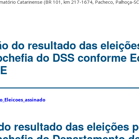
matório Catarinense (BR 101, km 217-1674, Pacheco, Palhoça-SC
 do resultado das eleiçõe
bchefia do DSS conforme Ed
SE
o_Eleicoes_assinado
do resultado das eleições p
bchefia do Departamento d