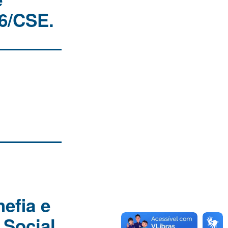
26/CSE.
efia e
 Social