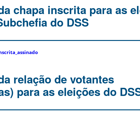
da chapa inscrita para as e
 Subchefia do DSS
nscrita_assinado
da relação de votantes
(as) para as eleições do DS