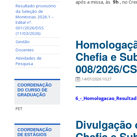
após a missa, às
9h
, no Cre
Resultado provisório
da Seleção de
Monitorias 2026.1 –
Edital n°.
001/2026/DSS
(11/03/2026)
Homologação
Gestão
Docentes
Chefia e Su
Atividades de
Pesquisa
008/2026/C
14/07/2026 10:27
COORDENAÇÃO
DO CURSO DE
GRADUAÇÃO
6_-_Homologacao_Resultad
PET
Divulgação 
COORDENAÇÃO
Chefia e Su
DE ESTÁGIOS