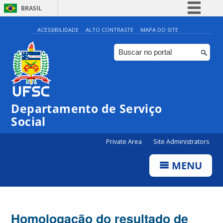
BRASIL
Simplifique!
ACESSIBILIDADE
ALTO CONTRASTE
MAPA DO SITE
Comunica BR
Participe
Acesso à informação
Legislação
Departamento de Serviço
Canais
Social
Private Area
Site Administrators
MENU
Homologação do resultado de