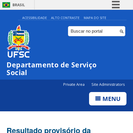
BRASIL
Simplifique!
ACESSIBILIDADE
ALTO CONTRASTE
MAPA DO SITE
Comunica BR
Participe
Acesso à informação
Legislação
Departamento de Serviço
Canais
Social
Private Area
Site Administrators
MENU
Resultado provisório da